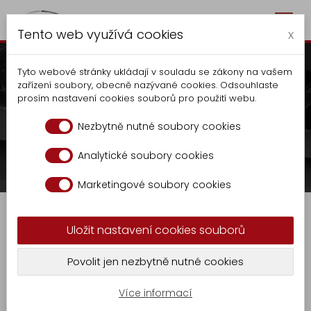
Togg
Autocentrum Kalčík
Tento web využívá cookies
navig
x
Tyto webové stránky ukládají v souladu se zákony na vašem
zařízení soubory, obecně nazývané cookies. Odsouhlaste
prosím nastavení cookies souborů pro použití webu.
Elevadores de
Nezbytně nutné soubory cookies
contenedores
Analytické soubory cookies
Autocentrum
Elevadores de contenedores
Marketingové soubory cookies
Fabricación
Elevadores
Uložit nastavení cookies souborů
de
Fabricamos equipo universal
contenedores
elevador, para el vaciado de
Povolit jen nezbytně nutné cookies
Cerrajería
contenedores de 70 l hasta 1100 l,
metálica
incluyendo contenedores con tapa
Fabricación
Více informací
de
plana, como producto acabado.