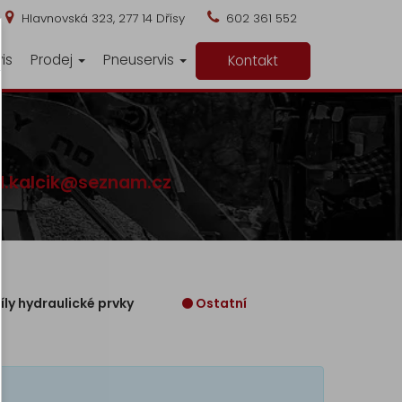
Hlavnovská 323, 277 14 Dřísy
602 361 552
is
Prodej
Pneuservis
Kontakt
d.kalcik@seznam.cz
íly hydraulické prvky
Ostatní