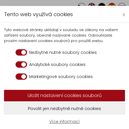
Tento web využívá cookies
x
Autocentrum
Výroba
Serv
Tyto webové stránky ukládají v souladu se zákony na vašem
zařízení soubory, obecně nazývané cookies. Odsouhlaste
Ostatní
prosím nastavení cookies souborů pro použití webu.
Nezbytně nutné soubory cookies
taktujte na tel.:
+420 606 070 686
nebo
skla
Analytické soubory cookies
Marketingové soubory cookies
Uložit nastavení cookies souborů
Díly pro vyklapěče
Díly elektroinstalační
D
Povolit jen nezbytně nutné cookies
Více informací