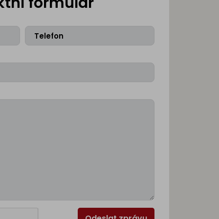
tní formulář
Odeslat zprávu