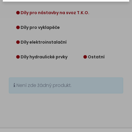
výroba
Výroba
Díly pro nástavby na svoz T.K.O.
hydraulických
hadic
a
Díly pro vyklapěče
válců
na
Díly elektroinstalační
míru
Servis
Díly hydraulické prvky
Ostatní
Prodej
Díly
Není zde žádný produkt.
pro
nástavby
na
svoz
T.K.O.
Díly
pro
vyklapěče