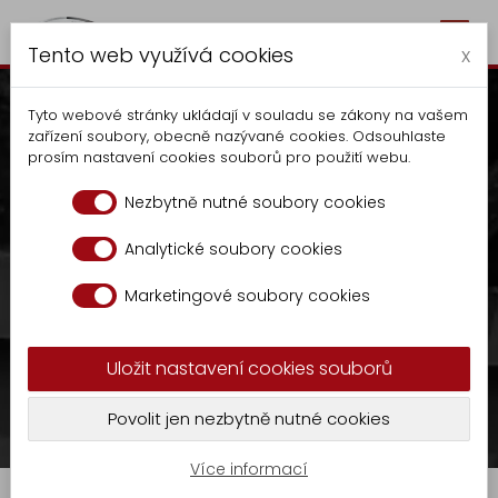
Togg
Autocentrum Kalčík
Tento web využívá cookies
navig
x
Tyto webové stránky ukládají v souladu se zákony na vašem
zařízení soubory, obecně nazývané cookies. Odsouhlaste
prosím nastavení cookies souborů pro použití webu.
Díly pro nástavby na svoz
Nezbytně nutné soubory cookies
T.K.O.
Analytické soubory cookies
Autocentrum
V případě zájmu kontaktujte na tel.:
+420
Marketingové soubory cookies
Výroba
606 070 686
nebo
Vyklapěče
Uložit nastavení cookies souborů
Nástavba
sklad.kalcik@seznam.cz
KR
Povolit jen nezbytně nutné cookies
-
GASTRO
Prodej
Díly pro nástavby na svoz T.K.O.
9
Více informací
Zámečnická