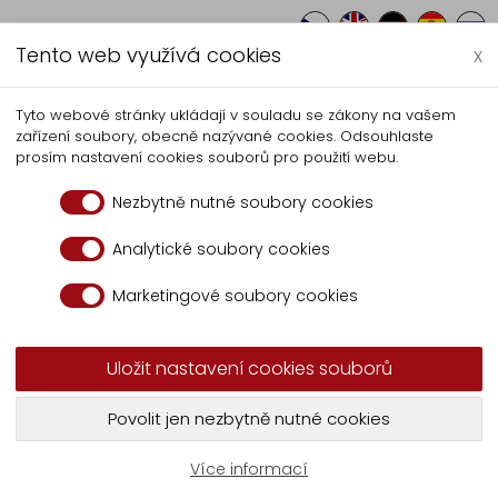
Tento web využívá cookies
x
Autocentrum
Herstellung
Service
Tyto webové stránky ukládají v souladu se zákony na vašem
zařízení soubory, obecně nazývané cookies. Odsouhlaste
ydraulikschläuchen und Hydra
prosím nastavení cookies souborů pro použití webu.
Nezbytně nutné soubory cookies
Kundenwunsch
Analytické soubory cookies
Hydraulikzylindern nach Kundenwunsch
Marketingové soubory cookies
Uložit nastavení cookies souborů
kzylinder und Schläuche nach 
ationen setzen Sie sich mit u
Povolit jen nezbytně nutné cookies
Více informací