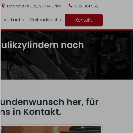
Hlavnovská 323, 277 14 Dřísy
602 361 552
Verkauf
Reifendienst
Kontakt
ulikzylindern nach
Kundenwunsch her, für
ns in Kontakt.