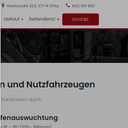
Hlavnovská 323, 277 14 Dřísy
602 361 552
Verkauf
Reifendienst
Kontakt
en und Nutzfahrzeugen
n Parametern durch
eifenauswuchtung
r 8“ – 35“ (200 - 890mm)