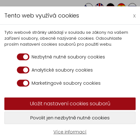
Tento web využívá cookies
x
Autocentrum
Herstellung
Service
Tyto webové stránky ukládají v souladu se zákony na vašem
zařízení soubory, obecně nazývané cookies. Odsouhlaste
Service
prosím nastavení cookies souborů pro použití webu.
Nezbytně nutné soubory cookies
Analytické soubory cookies
Marketingové soubory cookies
schließlich mit Lastfahrzeug
Uložit nastavení cookies souborů
chseln wir und Auswuchtung führen wir nur nachfolgende
Povolit jen nezbytně nutné cookies
Parameter für R
Více informací
Max. Felgendurchmesse