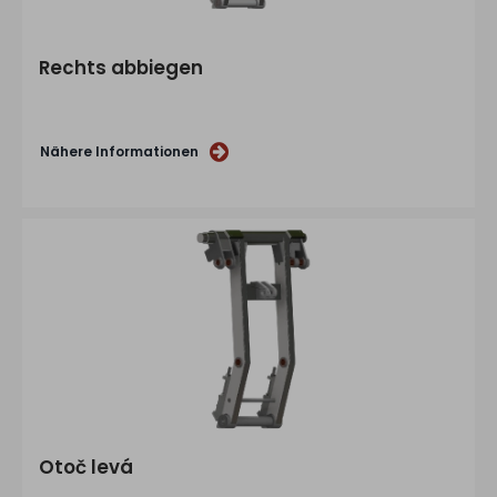
für
Elektroinstallation
Weiteres
Rechts abbiegen
Reifendienst
Service
Nähere Informationen
Verkauf
Kontakt
Otoč levá