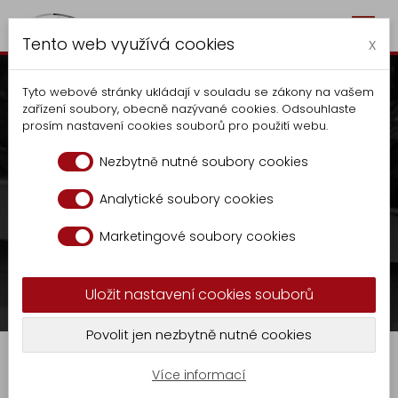
Togg
Autocentrum Kalčík
Tento web využívá cookies
navig
x
Tyto webové stránky ukládají v souladu se zákony na vašem
zařízení soubory, obecně nazývané cookies. Odsouhlaste
prosím nastavení cookies souborů pro použití webu.
Teile für Kippanlagen
Nezbytně nutné soubory cookies
V případě zájmu kontaktujte na tel.:
+420
Analytické soubory cookies
Autocentrum
606 070 686
nebo
Marketingové soubory cookies
Herstellung
sklad.kalcik@seznam.cz
Kippanlagen
Uložit nastavení cookies souborů
Aufbau
KR-
Verkauf
Teile für Kippanlagen
Povolit jen nezbytně nutné cookies
GASTRO
9
Schlosserproduktion
Více informací
Herstellung
Teile für Aufbauten für den Abfuhr des